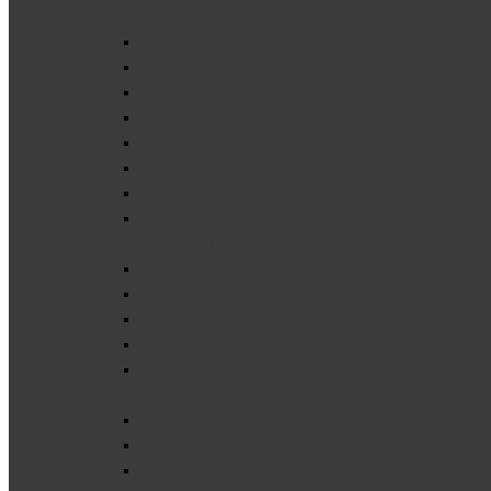
Амінокислоти
Комплекс амінокислот
BCAA
EAA
HMB
Аргінін
Бета аланін
Глютамин
Показати все
Жироспалювачі
Жироспалювачі комплексні
Термогеніки
L-карнітин
Йохімбін
Синефрин
Креатин
Креатин комплексний
Креатин моногідрат
Креатин pH