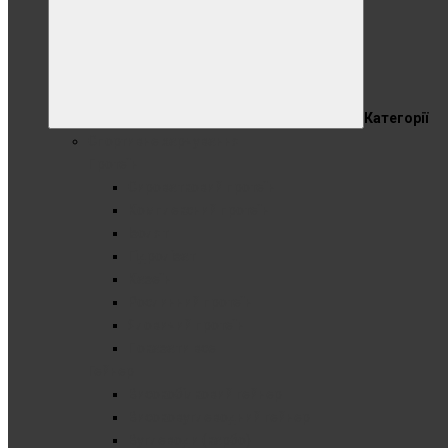
Категорії
Спортивне харчування
Протеїн
Сироватковий протеїн
Комплексний протеїн
Ізолят
Гідролізат
Казеїн
Рослинний протеїн
Яловичий протеїн
Показати все
Гейнер
Високобілковий гейнер
Високовуглеводний гейнер
Вуглеводи (карбо)