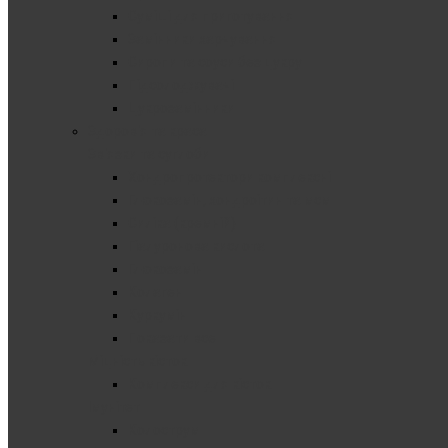
Суміші для приготування
Замінники харчування
Сиропи та соуси без цукру
Підсолоджувачі
Цукрозамінники
Здоров'я та краса
Зв'язки та суглоби
Хондропротектори комплексні
Глюкозамін, хондроітин та мсм
Cиліка (кремній)
Гіалуронова кислота
Глюкозамін
Колаген
Куркумін
Показати все
Міцність кісток
Комплекси для кісток
Імунітет
Колострум