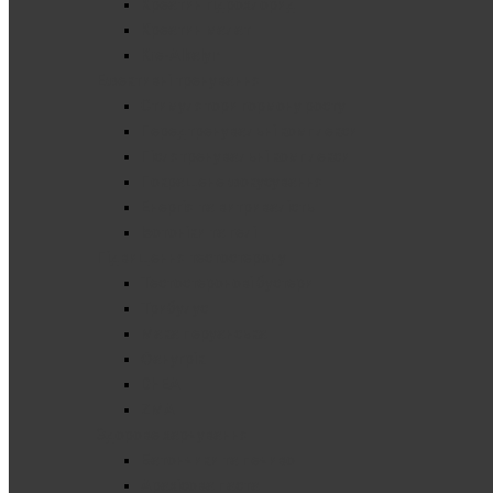
Креатин гідрохлорид
Креатин малат
Kre-Alkalyn
Ефективні тренування
Стимулятори гормону росту
Передтренувальні комплекси
Післятренувальні комплекси
Покращене фокусування
Енергія та витривалість
Ізотоніки та гелі
Підвищення тестостерону
Тестостеронові бустери
Трибулус
Мака перуанська
Фанугрік
DHEA
ZMA
Здорове харчування
Батончики та печиво
Арахісова паста