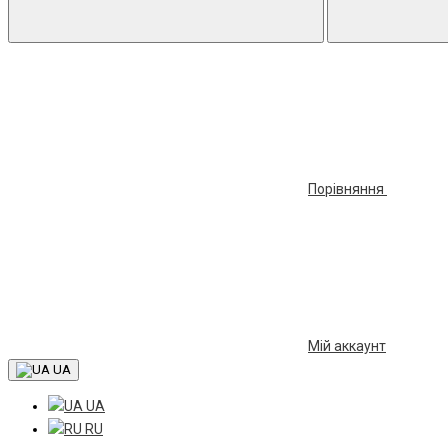
Порівняння
Мій аккаунт
UA
UA
RU