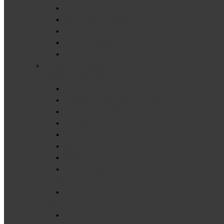
Суміші для приготування
Замінники харчування
Сиропи та соуси без цукру
Підсолоджувачі
Цукрозамінники
Здоров'я та краса
Зв'язки та суглоби
Хондропротектори комплексні
Глюкозамін, хондроітин та мсм
Cиліка (кремній)
Гіалуронова кислота
Глюкозамін
Колаген
Куркумін
Показати все
Міцність кісток
Комплекси для кісток
Імунітет
Колострум