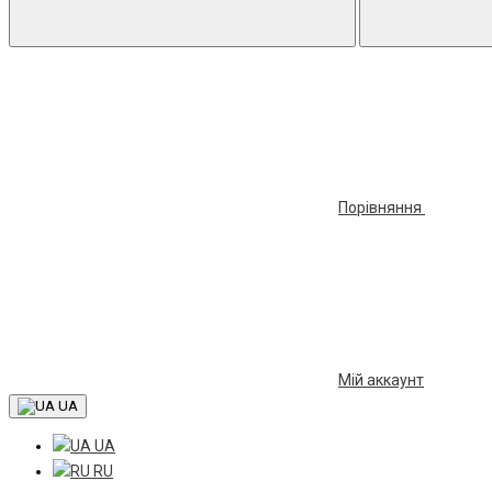
Порівняння
Мій аккаунт
UA
UA
RU