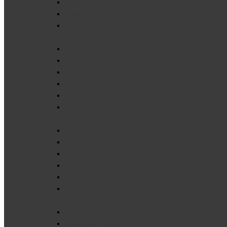
Креатин гідрохлорид
Креатин малат
Kre-Alkalyn
Ефективні тренування
Стимулятори гормону росту
Передтренувальні комплекси
Післятренувальні комплекси
Покращене фокусування
Енергія та витривалість
Ізотоніки та гелі
Підвищення тестостерону
Тестостеронові бустери
Трибулус
Мака перуанська
Фанугрік
DHEA
ZMA
Здорове харчування
Батончики та печиво
Арахісова паста