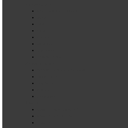
Амінокислоти
Комплекс амінокислот
BCAA
EAA
HMB
Аргінін
Бета аланін
Глютамин
Показати все
Жироспалювачі
Жироспалювачі комплексні
Термогеніки
L-карнітин
Йохімбін
Синефрин
Креатин
Креатин комплексний
Креатин моногідрат
Креатин pH