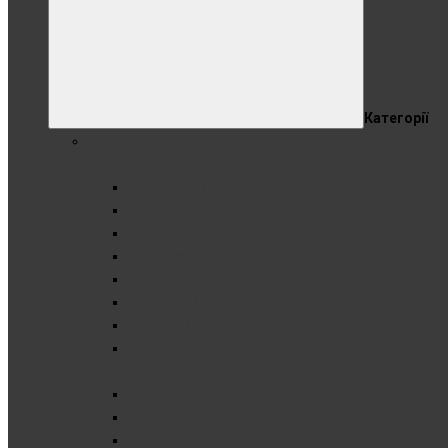
Категорії
Спортивне харчування
Протеїн
Сироватковий протеїн
Комплексний протеїн
Ізолят
Гідролізат
Казеїн
Рослинний протеїн
Яловичий протеїн
Показати все
Гейнер
Високобілковий гейнер
Високовуглеводний гейнер
Вуглеводи (карбо)