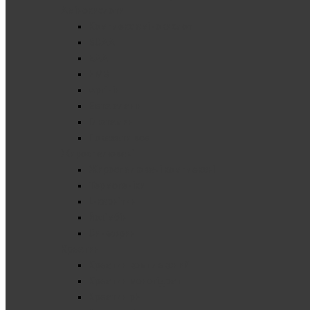
Амінокислоти
Комплекс амінокислот
BCAA
EAA
HMB
Аргінін
Бета аланін
Глютамин
Показати все
Жироспалювачі
Жироспалювачі комплексні
Термогеніки
L-карнітин
Йохімбін
Синефрин
Креатин
Креатин комплексний
Креатин моногідрат
Креатин pH