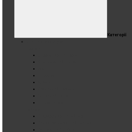
Категорії
Спортивне харчування
Протеїн
Сироватковий протеїн
Комплексний протеїн
Ізолят
Гідролізат
Казеїн
Рослинний протеїн
Яловичий протеїн
Показати все
Гейнер
Високобілковий гейнер
Високовуглеводний гейнер
Вуглеводи (карбо)