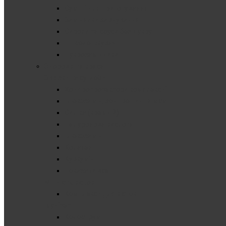
Суміші для приготування
Замінники харчування
Сиропи та соуси без цукру
Підсолоджувачі
Цукрозамінники
Здоров'я та краса
Зв'язки та суглоби
Хондропротектори комплексні
Глюкозамін, хондроітин та мсм
Cиліка (кремній)
Гіалуронова кислота
Глюкозамін
Колаген
Куркумін
Показати все
Міцність кісток
Комплекси для кісток
Імунітет
Колострум