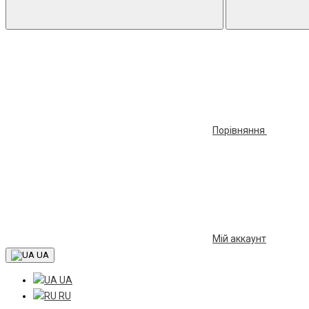
Порівняння
Мій аккаунт
UA
UA
RU