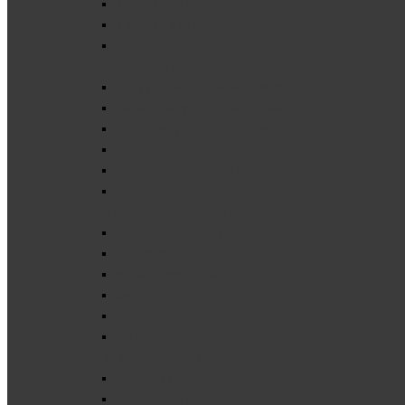
Креатин гідрохлорид
Креатин малат
Kre-Alkalyn
Ефективні тренування
Стимулятори гормону росту
Передтренувальні комплекси
Післятренувальні комплекси
Покращене фокусування
Енергія та витривалість
Ізотоніки та гелі
Підвищення тестостерону
Тестостеронові бустери
Трибулус
Мака перуанська
Фанугрік
DHEA
ZMA
Здорове харчування
Батончики та печиво
Арахісова паста