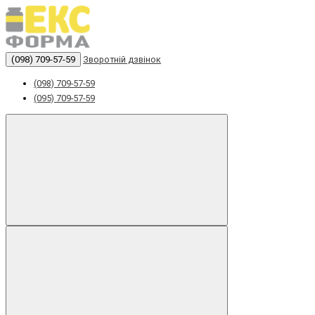
(098) 709-57-59
Зворотній дзвінок
(098) 709-57-59
(095) 709-57-59