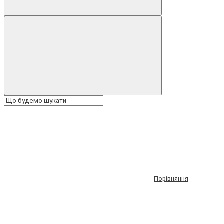
Порівняння