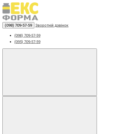
(098) 709-57-59
Зворотній дзвінок
(098) 709-57-59
(095) 709-57-59