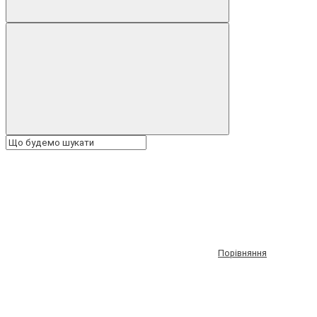
Порівняння