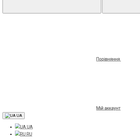
Порівняння
Мій аккаунт
UA
UA
RU