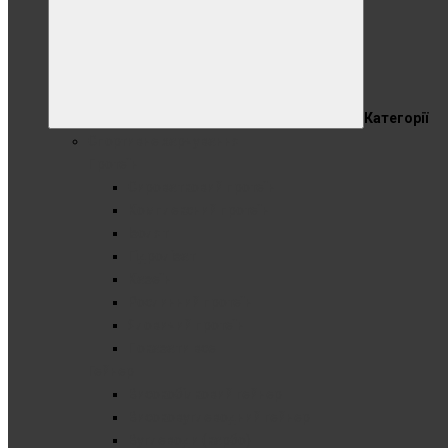
Категорії
Спортивне харчування
Протеїн
Сироватковий протеїн
Комплексний протеїн
Ізолят
Гідролізат
Казеїн
Рослинний протеїн
Яловичий протеїн
Показати все
Гейнер
Високобілковий гейнер
Високовуглеводний гейнер
Вуглеводи (карбо)