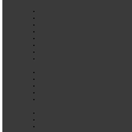
Амінокислоти
Комплекс амінокислот
BCAA
EAA
HMB
Аргінін
Бета аланін
Глютамин
Показати все
Жироспалювачі
Жироспалювачі комплексні
Термогеніки
L-карнітин
Йохімбін
Синефрин
Креатин
Креатин комплексний
Креатин моногідрат
Креатин pH