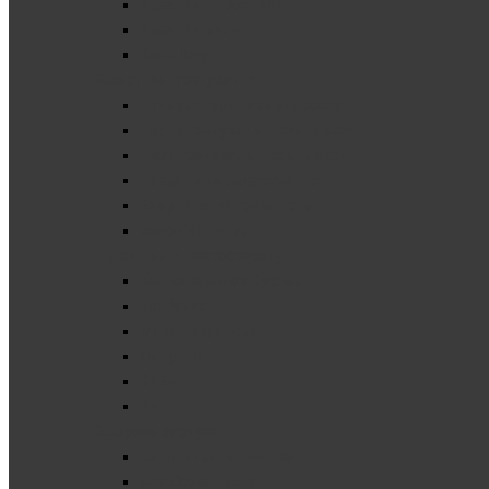
Креатин гідрохлорид
Креатин малат
Kre-Alkalyn
Ефективні тренування
Стимулятори гормону росту
Передтренувальні комплекси
Післятренувальні комплекси
Покращене фокусування
Енергія та витривалість
Ізотоніки та гелі
Підвищення тестостерону
Тестостеронові бустери
Трибулус
Мака перуанська
Фанугрік
DHEA
ZMA
Здорове харчування
Батончики та печиво
Арахісова паста