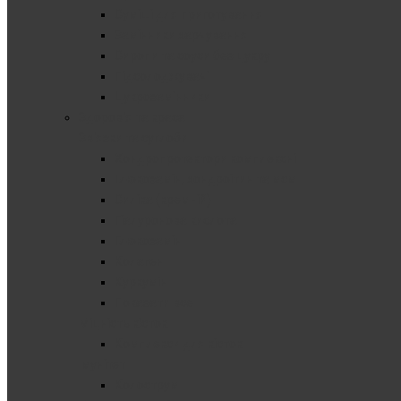
Суміші для приготування
Замінники харчування
Сиропи та соуси без цукру
Підсолоджувачі
Цукрозамінники
Здоров'я та краса
Зв'язки та суглоби
Хондропротектори комплексні
Глюкозамін, хондроітин та мсм
Cиліка (кремній)
Гіалуронова кислота
Глюкозамін
Колаген
Куркумін
Показати все
Міцність кісток
Комплекси для кісток
Імунітет
Колострум