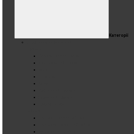
Категорії
Спортивне харчування
Протеїн
Сироватковий протеїн
Комплексний протеїн
Ізолят
Гідролізат
Казеїн
Рослинний протеїн
Яловичий протеїн
Показати все
Гейнер
Високобілковий гейнер
Високовуглеводний гейнер
Вуглеводи (карбо)