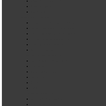
Креатин гідрохлорид
Креатин малат
Kre-Alkalyn
Ефективні тренування
Стимулятори гормону росту
Передтренувальні комплекси
Післятренувальні комплекси
Покращене фокусування
Енергія та витривалість
Ізотоніки та гелі
Підвищення тестостерону
Тестостеронові бустери
Трибулус
Мака перуанська
Фанугрік
DHEA
ZMA
Здорове харчування
Батончики та печиво
Арахісова паста