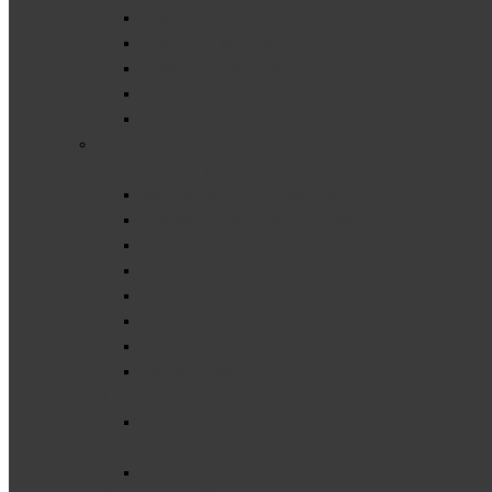
Суміші для приготування
Замінники харчування
Сиропи та соуси без цукру
Підсолоджувачі
Цукрозамінники
Здоров'я та краса
Зв'язки та суглоби
Хондропротектори комплексні
Глюкозамін, хондроітин та мсм
Cиліка (кремній)
Гіалуронова кислота
Глюкозамін
Колаген
Куркумін
Показати все
Міцність кісток
Комплекси для кісток
Імунітет
Колострум