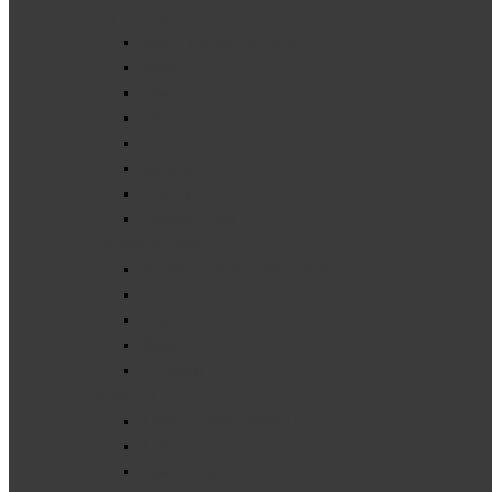
Амінокислоти
Комплекс амінокислот
BCAA
EAA
HMB
Аргінін
Бета аланін
Глютамин
Показати все
Жироспалювачі
Жироспалювачі комплексні
Термогеніки
L-карнітин
Йохімбін
Синефрин
Креатин
Креатин комплексний
Креатин моногідрат
Креатин pH