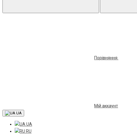
Порівняння
Мій аккаунт
UA
UA
RU