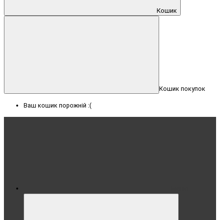
Кошик
Кошик покупок
Ваш кошик порожній :(
Меню