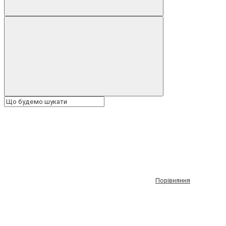
Порівняння