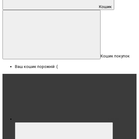
Кошик
Кошик покупок
Ваш кошик порожній :(
Меню