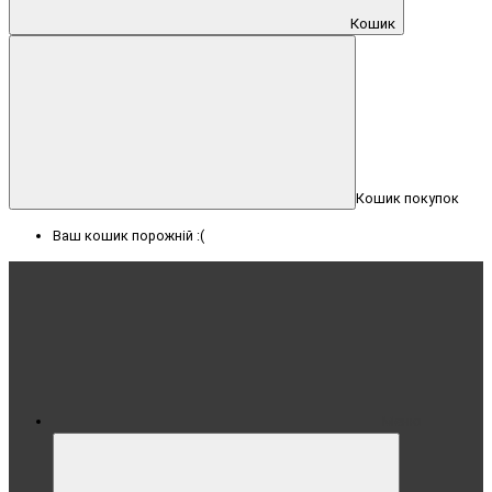
Кошик
Кошик покупок
Ваш кошик порожній :(
Меню