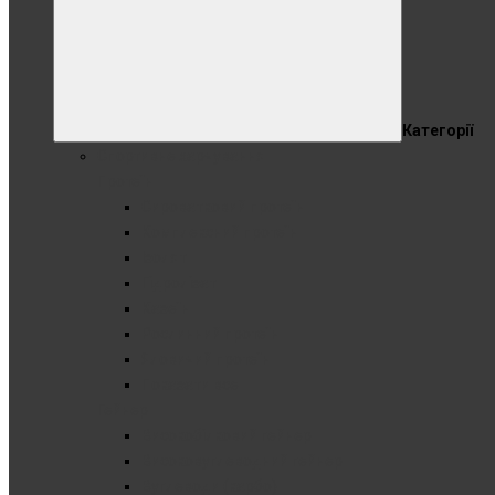
Категорії
Спортивне харчування
Протеїн
Сироватковий протеїн
Комплексний протеїн
Ізолят
Гідролізат
Казеїн
Рослинний протеїн
Яловичий протеїн
Показати все
Гейнер
Високобілковий гейнер
Високовуглеводний гейнер
Вуглеводи (карбо)