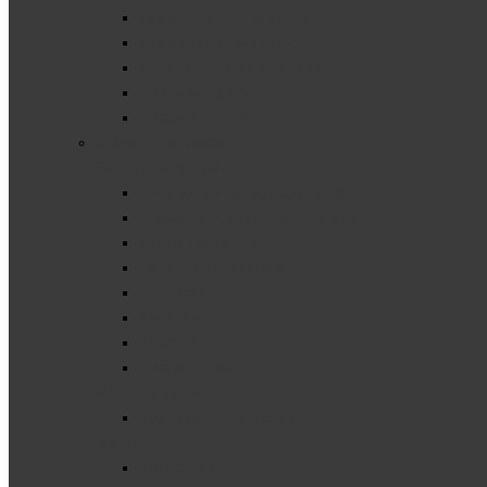
Суміші для приготування
Замінники харчування
Сиропи та соуси без цукру
Підсолоджувачі
Цукрозамінники
Здоров'я та краса
Зв'язки та суглоби
Хондропротектори комплексні
Глюкозамін, хондроітин та мсм
Cиліка (кремній)
Гіалуронова кислота
Глюкозамін
Колаген
Куркумін
Показати все
Міцність кісток
Комплекси для кісток
Імунітет
Колострум