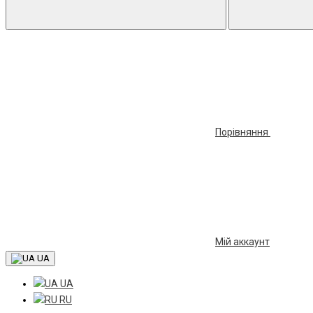
Порівняння
Мій аккаунт
UA
UA
RU