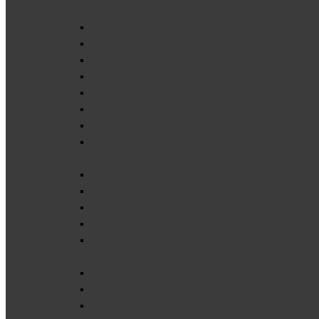
Амінокислоти
Комплекс амінокислот
BCAA
EAA
HMB
Аргінін
Бета аланін
Глютамин
Показати все
Жироспалювачі
Жироспалювачі комплексні
Термогеніки
L-карнітин
Йохімбін
Синефрин
Креатин
Креатин комплексний
Креатин моногідрат
Креатин pH