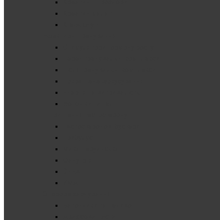
Креатин гідрохлорид
Креатин малат
Kre-Alkalyn
Ефективні тренування
Стимулятори гормону росту
Передтренувальні комплекси
Післятренувальні комплекси
Покращене фокусування
Енергія та витривалість
Ізотоніки та гелі
Підвищення тестостерону
Тестостеронові бустери
Трибулус
Мака перуанська
Фанугрік
DHEA
ZMA
Здорове харчування
Батончики та печиво
Арахісова паста