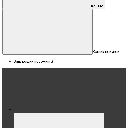
Кошик
Кошик покупок
Ваш кошик порожній :(
Меню